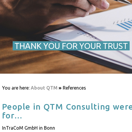
THANK YOU FOR YOUR TRUST
You are here:
About QTM
»
References
People in QTM Consulting were
for…
InTraCoM GmbH in Bonn